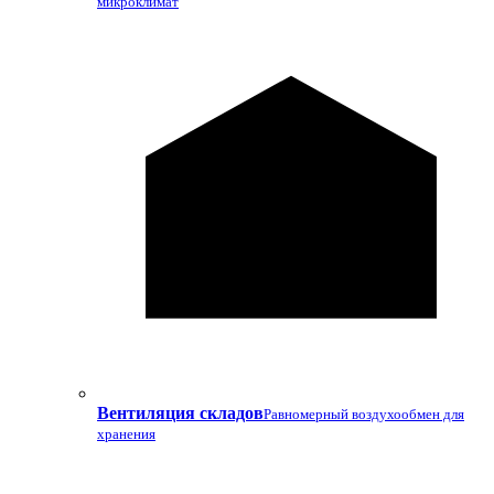
микроклимат
Вентиляция складов
Равномерный воздухообмен для
хранения