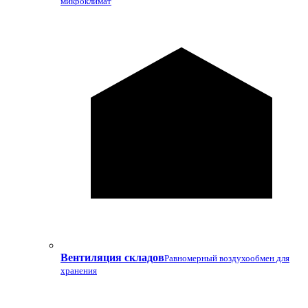
микроклимат
Вентиляция складов
Равномерный воздухообмен для
хранения