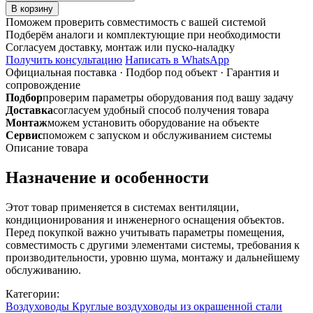
товара
В корзину
Зонт
Поможем проверить совместимость с вашей системой
ф200
Подберём аналоги и комплектующие при необходимости
коричневый
Согласуем доставку, монтаж или пуско-наладку
из
Получить консультацию
Написать в WhatsApp
оцинкованной
Официальная поставка
·
Подбор под объект
·
Гарантия и
стали
сопровождение
Подбор
проверим параметры оборудования под вашу задачу
Доставка
согласуем удобный способ получения товара
Монтаж
можем установить оборудование на объекте
Сервис
поможем с запуском и обслуживанием системы
Описание товара
Назначение и особенности
Этот товар применяется в системах вентиляции,
кондиционирования и инженерного оснащения объектов.
Перед покупкой важно учитывать параметры помещения,
совместимость с другими элементами системы, требования к
производительности, уровню шума, монтажу и дальнейшему
обслуживанию.
Категории:
Воздуховоды
Круглые воздуховоды из окрашенной стали