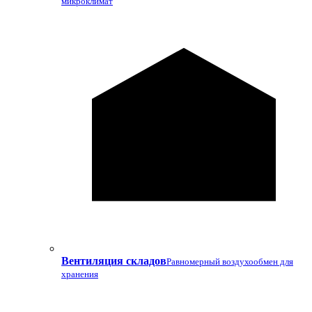
микроклимат
Вентиляция складов
Равномерный воздухообмен для
хранения