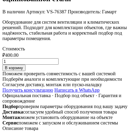
В наличии
Артикул: VS-76387
Производитель: Гамарт
Оборудование для систем вентиляции и климатических
решений. Подходит для комплектации объектов, где важны
надёжность, стабильная работа и корректный подбор под
параметры помещения.
Стоимость
₽
400.00
Количество
товара
В корзину
Заглушка
Поможем проверить совместимость с вашей системой
ф150
Подберём аналоги и комплектующие при необходимости
коричневая
Согласуем доставку, монтаж или пуско-наладку
из
Получить консультацию
Написать в WhatsApp
оцинкованной
Официальная поставка
·
Подбор под объект
·
Гарантия и
стали
сопровождение
Подбор
проверим параметры оборудования под вашу задачу
Доставка
согласуем удобный способ получения товара
Монтаж
можем установить оборудование на объекте
Сервис
поможем с запуском и обслуживанием системы
Описание товара