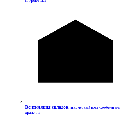
микроклимат
Вентиляция складов
Равномерный воздухообмен для
хранения