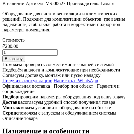
В наличии
Артикул: VS-00627
Производитель: Гамарт
Оборудование для систем вентиляции и климатических
решений. Подходит для комплектации объектов, где важны
надёжность, стабильная работа и корректный подбор под
параметры помещения.
Стоимость
₽
280.00
Количество
товара
В корзину
Заглушка
Поможем проверить совместимость с вашей системой
ф120
Подберём аналоги и комплектующие при необходимости
из
Согласуем доставку, монтаж или пуско-наладку
оцинкованной
Получить консультацию
Написать в WhatsApp
стали
Официальная поставка
·
Подбор под объект
·
Гарантия и
сопровождение
Подбор
проверим параметры оборудования под вашу задачу
Доставка
согласуем удобный способ получения товара
Монтаж
можем установить оборудование на объекте
Сервис
поможем с запуском и обслуживанием системы
Описание товара
Назначение и особенности