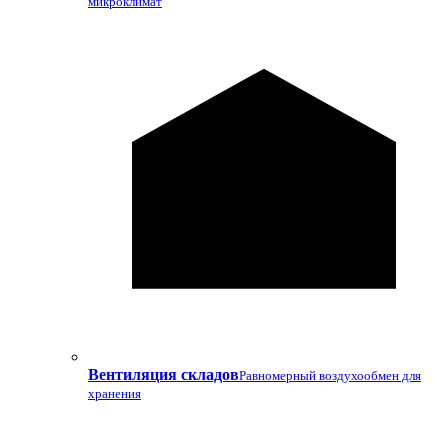
микроклимат
Вентиляция складов
Равномерный воздухообмен для
хранения