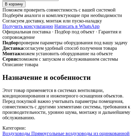
товара
В корзину
Врезка
Поможем проверить совместимость с вашей системой
прямоугольная
Подберём аналоги и комплектующие при необходимости
200x150
Согласуем доставку, монтаж или пуско-наладку
из
Получить консультацию
Написать в WhatsApp
оцинкованной
Официальная поставка
·
Подбор под объект
·
Гарантия и
стали
сопровождение
0,5мм
Подбор
проверим параметры оборудования под вашу задачу
Доставка
согласуем удобный способ получения товара
Монтаж
можем установить оборудование на объекте
Сервис
поможем с запуском и обслуживанием системы
Описание товара
Назначение и особенности
Этот товар применяется в системах вентиляции,
кондиционирования и инженерного оснащения объектов.
Перед покупкой важно учитывать параметры помещения,
совместимость с другими элементами системы, требования к
производительности, уровню шума, монтажу и дальнейшему
обслуживанию.
Категории:
Воздуховоды
Прямоугольные воздуховоды из оцинкованной