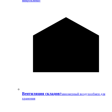
микроклимат
Вентиляция складов
Равномерный воздухообмен для
хранения