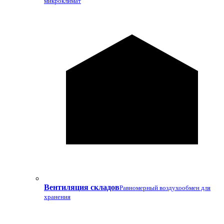
микроклимат
Вентиляция складов
Равномерный воздухообмен для
хранения