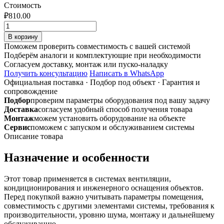
Стоимость
₽
810.00
Количество
товара
В корзину
Врезка
Поможем проверить совместимость с вашей системой
ф315/160
Подберём аналоги и комплектующие при необходимости
из
Согласуем доставку, монтаж или пуско-наладку
оцинкованной
Получить консультацию
Написать в WhatsApp
стали
Официальная поставка
·
Подбор под объект
·
Гарантия и
сопровождение
Подбор
проверим параметры оборудования под вашу задачу
Доставка
согласуем удобный способ получения товара
Монтаж
можем установить оборудование на объекте
Сервис
поможем с запуском и обслуживанием системы
Описание товара
Назначение и особенности
Этот товар применяется в системах вентиляции,
кондиционирования и инженерного оснащения объектов.
Перед покупкой важно учитывать параметры помещения,
совместимость с другими элементами системы, требования к
производительности, уровню шума, монтажу и дальнейшему
обслуживанию.