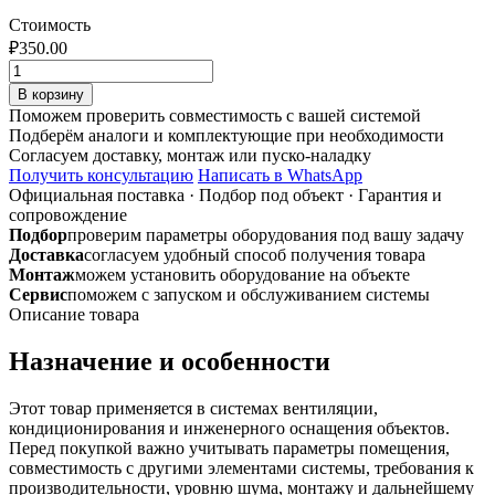
Стоимость
₽
350.00
Количество
товара
В корзину
Врезка
Поможем проверить совместимость с вашей системой
ф160/160
Подберём аналоги и комплектующие при необходимости
из
Согласуем доставку, монтаж или пуско-наладку
оцинкованной
Получить консультацию
Написать в WhatsApp
стали
Официальная поставка
·
Подбор под объект
·
Гарантия и
сопровождение
Подбор
проверим параметры оборудования под вашу задачу
Доставка
согласуем удобный способ получения товара
Монтаж
можем установить оборудование на объекте
Сервис
поможем с запуском и обслуживанием системы
Описание товара
Назначение и особенности
Этот товар применяется в системах вентиляции,
кондиционирования и инженерного оснащения объектов.
Перед покупкой важно учитывать параметры помещения,
совместимость с другими элементами системы, требования к
производительности, уровню шума, монтажу и дальнейшему