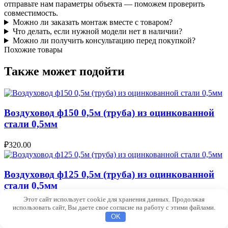
отправьте нам параметры объекта — поможем проверить
совместимость.
Можно ли заказать монтаж вместе с товаром?
Что делать, если нужной модели нет в наличии?
Можно ли получить консультацию перед покупкой?
Похожие товары
Также может подойти
Воздуховод ф150 0,5м (труба) из оцинкованной
стали 0,5мм
₽
320.00
Воздуховод ф125 0,5м (труба) из оцинкованной
стали 0,5мм
Этот сайт использует cookie для хранения данных. Продолжая
₽
280.00
использовать сайт, Вы даете свое согласие на работу с этими файлами.
OK