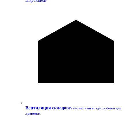
микроклимат
Вентиляция складов
Равномерный воздухообмен для
хранения