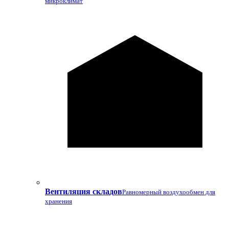
микроклимат
Вентиляция складов
Равномерный воздухообмен для
хранения