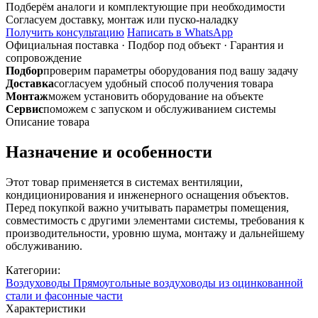
500х250
Подберём аналоги и комплектующие при необходимости
L-
Согласуем доставку, монтаж или пуско-наладку
1250
Получить консультацию
Написать в WhatsApp
на
Официальная поставка
·
Подбор под объект
·
Гарантия и
шине
сопровождение
воздуховод
Подбор
проверим параметры оборудования под вашу задачу
прямоугольный
Доставка
согласуем удобный способ получения товара
оцинкованный
Монтаж
можем установить оборудование на объекте
Сервис
поможем с запуском и обслуживанием системы
Описание товара
Назначение и особенности
Этот товар применяется в системах вентиляции,
кондиционирования и инженерного оснащения объектов.
Перед покупкой важно учитывать параметры помещения,
совместимость с другими элементами системы, требования к
производительности, уровню шума, монтажу и дальнейшему
обслуживанию.
Категории:
Воздуховоды
Прямоугольные воздуховоды из оцинкованной
стали и фасонные части
Характеристики