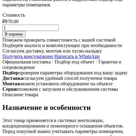
параметры помещения.
Стоимость
₽
870.00
Количество
товара
В корзину
ВПО
Поможем проверить совместимость с вашей системой
200х150
Подберём аналоги и комплектующие при необходимости
L-
Согласуем доставку, монтаж или пуско-наладку
500
Получить консультацию
Написать в WhatsApp
на
Официальная поставка
·
Подбор под объект
·
Гарантия и
шине
сопровождение
воздуховод
Подбор
проверим параметры оборудования под вашу задачу
прямоугольный
Доставка
согласуем удобный способ получения товара
оцинкованный
Монтаж
можем установить оборудование на объекте
Сервис
поможем с запуском и обслуживанием системы
Описание товара
Назначение и особенности
Этот товар применяется в системах вентиляции,
кондиционирования и инженерного оснащения объектов.
Перед покупкой важно учитывать параметры помещения,