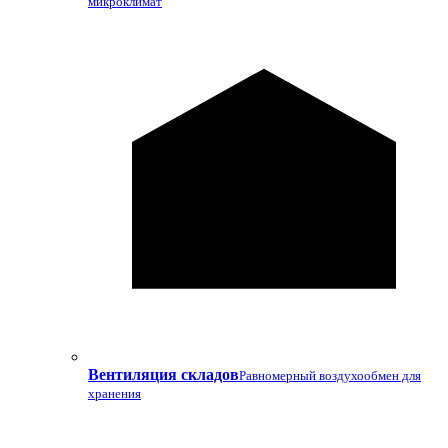
микроклимат
Вентиляция складов
Равномерный воздухообмен для
хранения