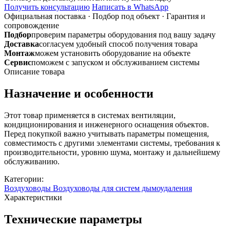
600x300
Получить консультацию
Написать в WhatsApp
L-
Официальная поставка
·
Подбор под объект
·
Гарантия и
1500
сопровождение
из
Подбор
проверим параметры оборудования под вашу задачу
черной
Доставка
согласуем удобный способ получения товара
стали
Монтаж
можем установить оборудование на объекте
Сервис
поможем с запуском и обслуживанием системы
Описание товара
Назначение и особенности
Этот товар применяется в системах вентиляции,
кондиционирования и инженерного оснащения объектов.
Перед покупкой важно учитывать параметры помещения,
совместимость с другими элементами системы, требования к
производительности, уровню шума, монтажу и дальнейшему
обслуживанию.
Категории:
Воздуховоды
Воздуховоды для систем дымоудаления
Характеристики
Технические параметры