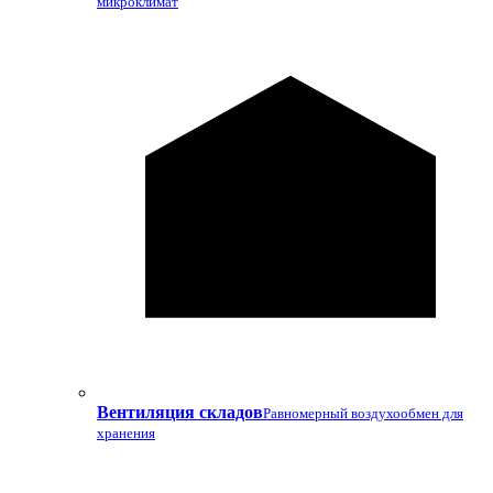
микроклимат
Вентиляция складов
Равномерный воздухообмен для
хранения