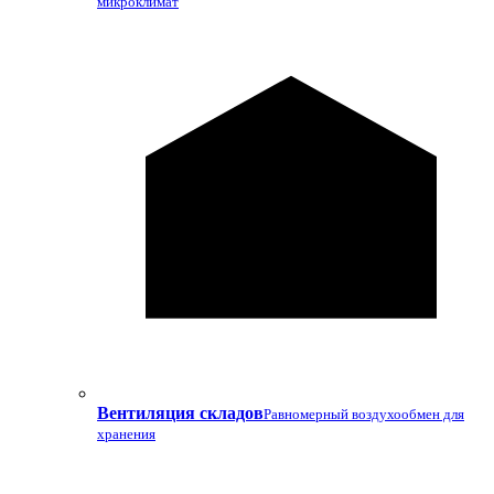
микроклимат
Вентиляция складов
Равномерный воздухообмен для
хранения