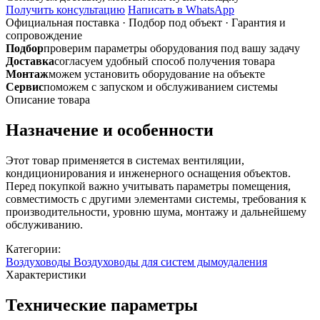
1800x600
Получить консультацию
Написать в WhatsApp
L-
Официальная поставка
·
Подбор под объект
·
Гарантия и
1250
сопровождение
из
Подбор
проверим параметры оборудования под вашу задачу
черной
Доставка
согласуем удобный способ получения товара
стали
Монтаж
можем установить оборудование на объекте
Сервис
поможем с запуском и обслуживанием системы
Описание товара
Назначение и особенности
Этот товар применяется в системах вентиляции,
кондиционирования и инженерного оснащения объектов.
Перед покупкой важно учитывать параметры помещения,
совместимость с другими элементами системы, требования к
производительности, уровню шума, монтажу и дальнейшему
обслуживанию.
Категории:
Воздуховоды
Воздуховоды для систем дымоудаления
Характеристики
Технические параметры