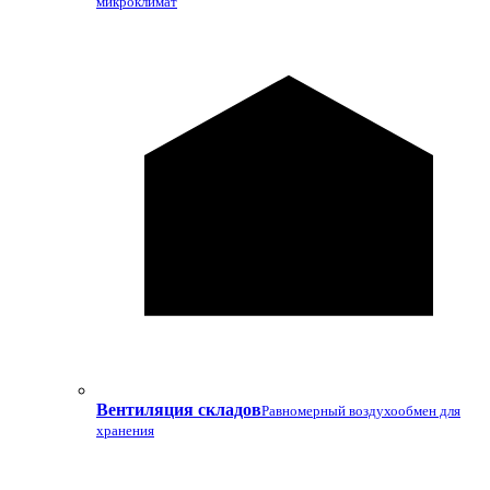
микроклимат
Вентиляция складов
Равномерный воздухообмен для
хранения