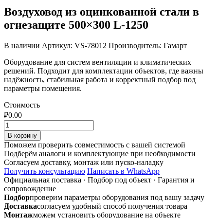
Воздуховод из оцинкованной стали в
огнезащите 500×300 L-1250
В наличии
Артикул: VS-78012
Производитель: Гамарт
Оборудование для систем вентиляции и климатических
решений. Подходит для комплектации объектов, где важны
надёжность, стабильная работа и корректный подбор под
параметры помещения.
Стоимость
₽
0.00
Количество
товара
В корзину
Воздуховод
Поможем проверить совместимость с вашей системой
из
Подберём аналоги и комплектующие при необходимости
оцинкованной
Согласуем доставку, монтаж или пуско-наладку
стали
Получить консультацию
Написать в WhatsApp
в
Официальная поставка
·
Подбор под объект
·
Гарантия и
огнезащите
сопровождение
500x300
Подбор
проверим параметры оборудования под вашу задачу
L-
Доставка
согласуем удобный способ получения товара
1250
Монтаж
можем установить оборудование на объекте