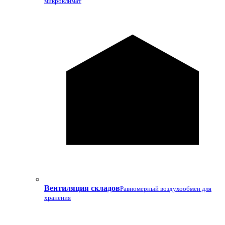
микроклимат
Вентиляция складов
Равномерный воздухообмен для
хранения