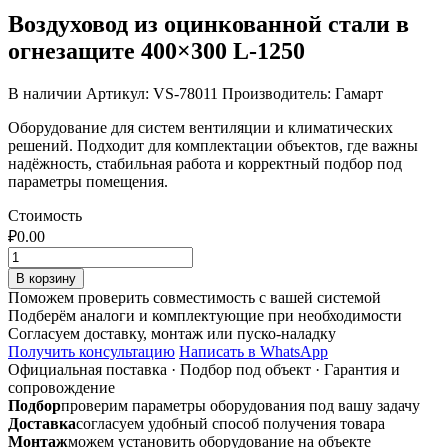
Воздуховод из оцинкованной стали в
огнезащите 400×300 L-1250
В наличии
Артикул: VS-78011
Производитель: Гамарт
Оборудование для систем вентиляции и климатических
решений. Подходит для комплектации объектов, где важны
надёжность, стабильная работа и корректный подбор под
параметры помещения.
Стоимость
₽
0.00
Количество
товара
В корзину
Воздуховод
Поможем проверить совместимость с вашей системой
из
Подберём аналоги и комплектующие при необходимости
оцинкованной
Согласуем доставку, монтаж или пуско-наладку
стали
Получить консультацию
Написать в WhatsApp
в
Официальная поставка
·
Подбор под объект
·
Гарантия и
огнезащите
сопровождение
400x300
Подбор
проверим параметры оборудования под вашу задачу
L-
Доставка
согласуем удобный способ получения товара
1250
Монтаж
можем установить оборудование на объекте