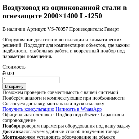
Воздуховод из оцинкованной стали в
огнезащите 2000×1400 L-1250
В наличии
Артикул: VS-78057
Производитель: Гамарт
Оборудование для систем вентиляции и климатических
решений. Подходит для комплектации объектов, где важны
надёжность, стабильная работа и корректный подбор под
параметры помещения.
Стоимость
₽
0.00
Количество
товара
В корзину
Воздуховод
Поможем проверить совместимость с вашей системой
из
Подберём аналоги и комплектующие при необходимости
оцинкованной
Согласуем доставку, монтаж или пуско-наладку
стали
Получить консультацию
Написать в WhatsApp
в
Официальная поставка
·
Подбор под объект
·
Гарантия и
огнезащите
сопровождение
2000x1400
Подбор
проверим параметры оборудования под вашу задачу
L-
Доставка
согласуем удобный способ получения товара
1250
Монтаж
можем установить оборудование на объекте