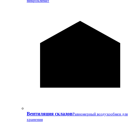
микроклимат
Вентиляция складов
Равномерный воздухообмен для
хранения