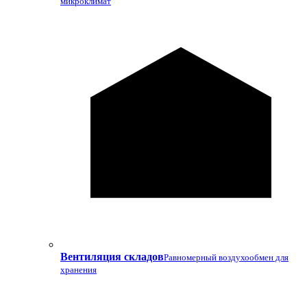
микроклимат
Вентиляция складов
Равномерный воздухообмен для
хранения