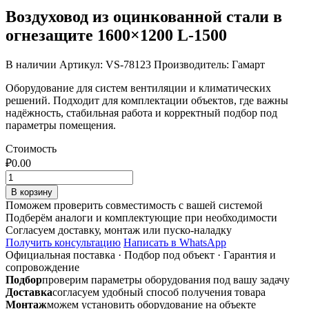
Воздуховод из оцинкованной стали в
огнезащите 1600×1200 L-1500
В наличии
Артикул: VS-78123
Производитель: Гамарт
Оборудование для систем вентиляции и климатических
решений. Подходит для комплектации объектов, где важны
надёжность, стабильная работа и корректный подбор под
параметры помещения.
Стоимость
₽
0.00
Количество
товара
В корзину
Воздуховод
Поможем проверить совместимость с вашей системой
из
Подберём аналоги и комплектующие при необходимости
оцинкованной
Согласуем доставку, монтаж или пуско-наладку
стали
Получить консультацию
Написать в WhatsApp
в
Официальная поставка
·
Подбор под объект
·
Гарантия и
огнезащите
сопровождение
1600x1200
Подбор
проверим параметры оборудования под вашу задачу
L-
Доставка
согласуем удобный способ получения товара
1500
Монтаж
можем установить оборудование на объекте