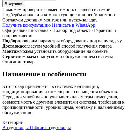
товара
В корзину
Воздуховод
Поможем проверить совместимость с вашей системой
гибкий
Подберём аналоги и комплектующие при необходимости
ПВХ
Согласуем доставку, монтаж или пуско-наладку
AFS
Получить консультацию
Написать в WhatsApp
VINYLAFS
Официальная поставка
·
Подбор под объект
·
Гарантия и
WHITE
сопровождение
(152/10м)
Подбор
проверим параметры оборудования под вашу задачу
Доставка
согласуем удобный способ получения товара
Монтаж
можем установить оборудование на объекте
Сервис
поможем с запуском и обслуживанием системы
Описание товара
Назначение и особенности
Этот товар применяется в системах вентиляции,
кондиционирования и инженерного оснащения объектов.
Перед покупкой важно учитывать параметры помещения,
совместимость с другими элементами системы, требования к
производительности, уровню шума, монтажу и дальнейшему
обслуживанию.
Категории:
Воздуховоды
Гибкие воздуховоды