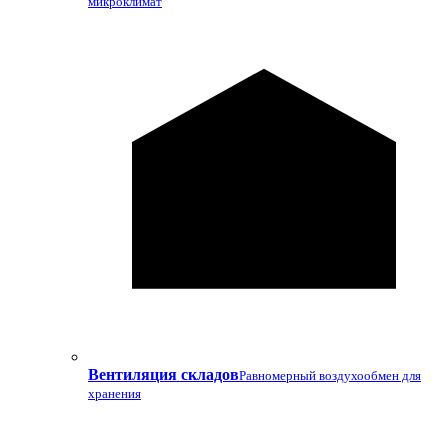
микроклимат
Вентиляция складов
Равномерный воздухообмен для
хранения