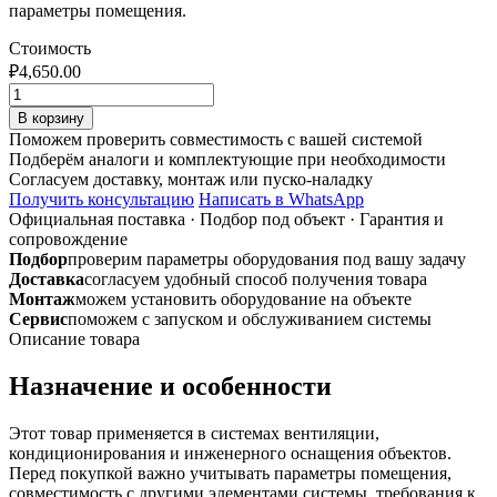
параметры помещения.
Стоимость
₽
4,650.00
Количество
товара
В корзину
Воздуховод
Поможем проверить совместимость с вашей системой
ф560
Подберём аналоги и комплектующие при необходимости
1,25
Согласуем доставку, монтаж или пуско-наладку
м
Получить консультацию
Написать в WhatsApp
(труба)
Официальная поставка
·
Подбор под объект
·
Гарантия и
из
сопровождение
оцинкованной
Подбор
проверим параметры оборудования под вашу задачу
стали
Доставка
согласуем удобный способ получения товара
0,5мм
Монтаж
можем установить оборудование на объекте
Сервис
поможем с запуском и обслуживанием системы
Описание товара
Назначение и особенности
Этот товар применяется в системах вентиляции,
кондиционирования и инженерного оснащения объектов.
Перед покупкой важно учитывать параметры помещения,
совместимость с другими элементами системы, требования к