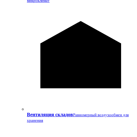
микроклимат
Вентиляция складов
Равномерный воздухообмен для
хранения