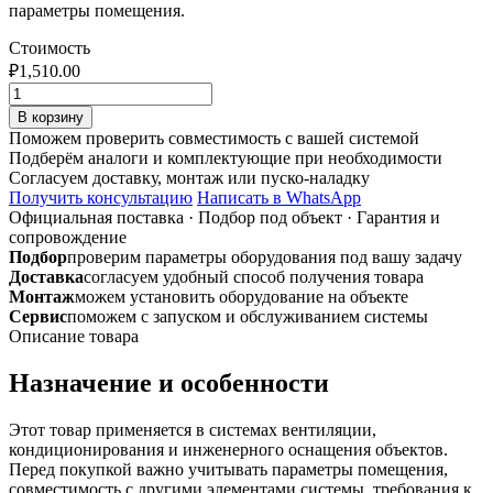
параметры помещения.
Стоимость
₽
1,510.00
Количество
товара
В корзину
Воздуховод
Поможем проверить совместимость с вашей системой
ф420
Подберём аналоги и комплектующие при необходимости
1м
Согласуем доставку, монтаж или пуско-наладку
(труба)
Получить консультацию
Написать в WhatsApp
из
Официальная поставка
·
Подбор под объект
·
Гарантия и
оцинкованной
сопровождение
стали
Подбор
проверим параметры оборудования под вашу задачу
0,7мм
Доставка
согласуем удобный способ получения товара
Монтаж
можем установить оборудование на объекте
Сервис
поможем с запуском и обслуживанием системы
Описание товара
Назначение и особенности
Этот товар применяется в системах вентиляции,
кондиционирования и инженерного оснащения объектов.
Перед покупкой важно учитывать параметры помещения,
совместимость с другими элементами системы, требования к