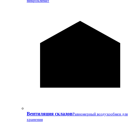
микроклимат
Вентиляция складов
Равномерный воздухообмен для
хранения