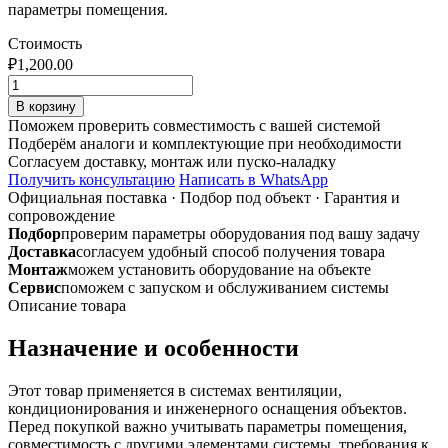
параметры помещения.
Стоимость
₽
1,200.00
Количество
товара
В корзину
Воздуховод
Поможем проверить совместимость с вашей системой
ф350
Подберём аналоги и комплектующие при необходимости
0,5м
Согласуем доставку, монтаж или пуско-наладку
(труба)
Получить консультацию
Написать в WhatsApp
из
Официальная поставка
·
Подбор под объект
·
Гарантия и
оцинкованной
сопровождение
стали
Подбор
проверим параметры оборудования под вашу задачу
0,7мм
Доставка
согласуем удобный способ получения товара
Монтаж
можем установить оборудование на объекте
Сервис
поможем с запуском и обслуживанием системы
Описание товара
Назначение и особенности
Этот товар применяется в системах вентиляции,
кондиционирования и инженерного оснащения объектов.
Перед покупкой важно учитывать параметры помещения,
совместимость с другими элементами системы, требования к