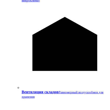
микроклимат
Вентиляция складов
Равномерный воздухообмен для
хранения