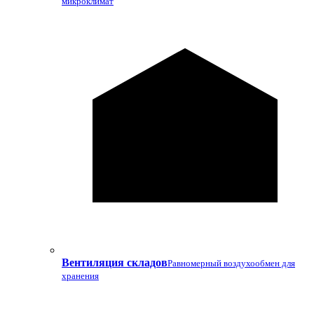
микроклимат
Вентиляция складов
Равномерный воздухообмен для
хранения