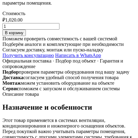
параметры помещения.
Стоимость
₽
1,020.00
Количество
товара
В корзину
Воздуховод
Поможем проверить совместимость с вашей системой
ф150
Подберём аналоги и комплектующие при необходимости
1,25
Согласуем доставку, монтаж или пуско-наладку
м
Получить консультацию
Написать в WhatsApp
(труба)
Официальная поставка
·
Подбор под объект
·
Гарантия и
из
сопровождение
оцинкованной
Подбор
проверим параметры оборудования под вашу задачу
стали
Доставка
согласуем удобный способ получения товара
0,5мм
Монтаж
можем установить оборудование на объекте
Сервис
поможем с запуском и обслуживанием системы
Описание товара
Назначение и особенности
Этот товар применяется в системах вентиляции,
кондиционирования и инженерного оснащения объектов.
Перед покупкой важно учитывать параметры помещения,
совместимость с другими элементами системы, требования к