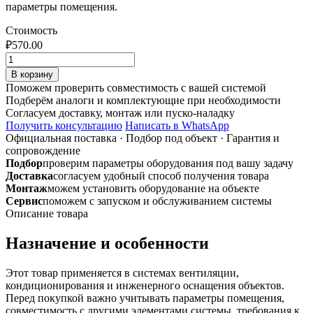
параметры помещения.
Стоимость
₽
570.00
Количество
товара
В корзину
Воздуховод
Поможем проверить совместимость с вашей системой
ф120
Подберём аналоги и комплектующие при необходимости
1м
Согласуем доставку, монтаж или пуско-наладку
(труба)
Получить консультацию
Написать в WhatsApp
из
Официальная поставка
·
Подбор под объект
·
Гарантия и
оцинкованной
сопровождение
стали
Подбор
проверим параметры оборудования под вашу задачу
0,7
Доставка
согласуем удобный способ получения товара
мм
Монтаж
можем установить оборудование на объекте
Сервис
поможем с запуском и обслуживанием системы
Описание товара
Назначение и особенности
Этот товар применяется в системах вентиляции,
кондиционирования и инженерного оснащения объектов.
Перед покупкой важно учитывать параметры помещения,
совместимость с другими элементами системы, требования к