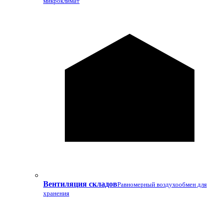
микроклимат
Вентиляция складов
Равномерный воздухообмен для
хранения