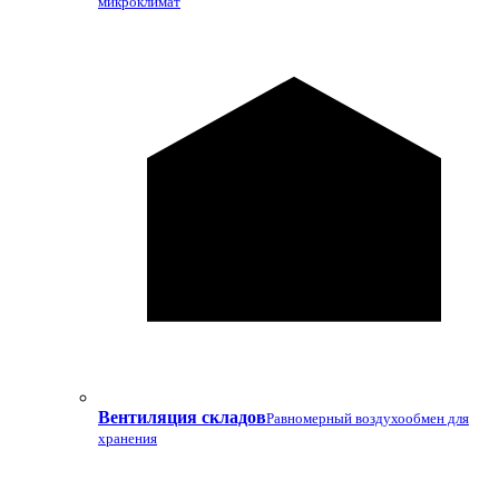
микроклимат
Вентиляция складов
Равномерный воздухообмен для
хранения