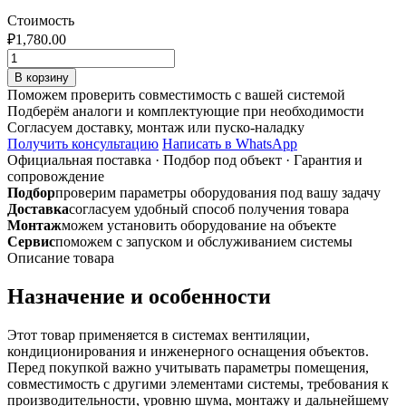
Стоимость
₽
1,780.00
Количество
товара
В корзину
Воздуховод
Поможем проверить совместимость с вашей системой
ERA
Подберём аналоги и комплектующие при необходимости
922ВП1,5
Согласуем доставку, монтаж или пуско-наладку
пластиковый
Получить консультацию
Написать в WhatsApp
90х220
Официальная поставка
·
Подбор под объект
·
Гарантия и
1,5м
сопровождение
Подбор
проверим параметры оборудования под вашу задачу
Доставка
согласуем удобный способ получения товара
Монтаж
можем установить оборудование на объекте
Сервис
поможем с запуском и обслуживанием системы
Описание товара
Назначение и особенности
Этот товар применяется в системах вентиляции,
кондиционирования и инженерного оснащения объектов.
Перед покупкой важно учитывать параметры помещения,
совместимость с другими элементами системы, требования к
производительности, уровню шума, монтажу и дальнейшему