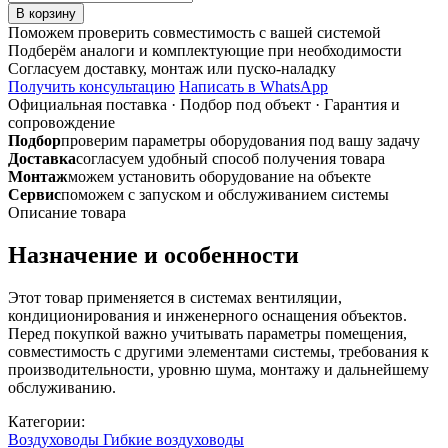
товара
В корзину
TRD
Поможем проверить совместимость с вашей системой
DST
Подберём аналоги и комплектующие при необходимости
d250мм/1м
Согласуем доставку, монтаж или пуско-наладку
шумоглушитель
Получить консультацию
Написать в WhatsApp
гибкий
Официальная поставка
·
Подбор под объект
·
Гарантия и
сопровождение
Подбор
проверим параметры оборудования под вашу задачу
Доставка
согласуем удобный способ получения товара
Монтаж
можем установить оборудование на объекте
Сервис
поможем с запуском и обслуживанием системы
Описание товара
Назначение и особенности
Этот товар применяется в системах вентиляции,
кондиционирования и инженерного оснащения объектов.
Перед покупкой важно учитывать параметры помещения,
совместимость с другими элементами системы, требования к
производительности, уровню шума, монтажу и дальнейшему
обслуживанию.
Категории:
Воздуховоды
Гибкие воздуховоды