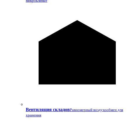
микроклимат
Вентиляция складов
Равномерный воздухообмен для
хранения