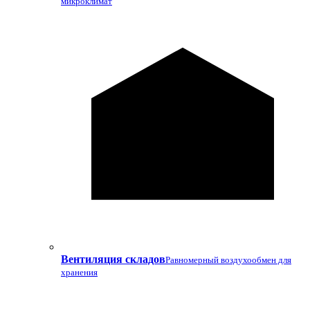
микроклимат
Вентиляция складов
Равномерный воздухообмен для
хранения