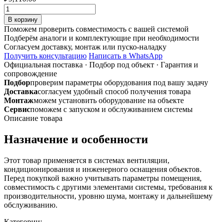
Количество
товара
В корзину
SonoDF
Поможем проверить совместимость с вашей системой
-
Подберём аналоги и комплектующие при необходимости
S
Согласуем доставку, монтаж или пуско-наладку
203
Получить консультацию
Написать в WhatsApp
звукопоглощающий
Официальная поставка
·
Подбор под объект
·
Гарантия и
воздуховод
сопровождение
изолированный,
Подбор
проверим параметры оборудования под вашу задачу
утепленный
Доставка
согласуем удобный способ получения товара
Монтаж
можем установить оборудование на объекте
Сервис
поможем с запуском и обслуживанием системы
Описание товара
Назначение и особенности
Этот товар применяется в системах вентиляции,
кондиционирования и инженерного оснащения объектов.
Перед покупкой важно учитывать параметры помещения,
совместимость с другими элементами системы, требования к
производительности, уровню шума, монтажу и дальнейшему
обслуживанию.
Категории: