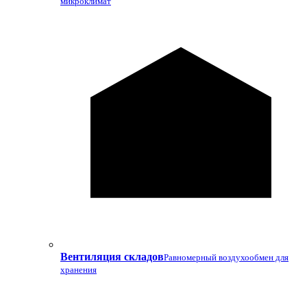
микроклимат
Вентиляция складов
Равномерный воздухообмен для
хранения