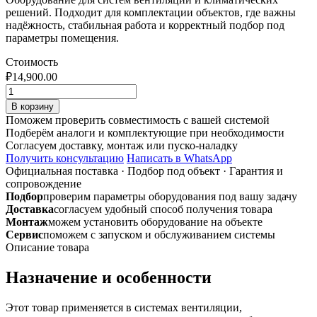
решений. Подходит для комплектации объектов, где важны
надёжность, стабильная работа и корректный подбор под
параметры помещения.
Стоимость
₽
14,900.00
Количество
товара
В корзину
SONODF-
Поможем проверить совместимость с вашей системой
A
Подберём аналоги и комплектующие при необходимости
406
Согласуем доставку, монтаж или пуско-наладку
Гибкий
Получить консультацию
Написать в WhatsApp
звукопоглощающий
Официальная поставка
·
Подбор под объект
·
Гарантия и
воздуховод
сопровождение
алюминиевый
Подбор
проверим параметры оборудования под вашу задачу
Доставка
согласуем удобный способ получения товара
Монтаж
можем установить оборудование на объекте
Сервис
поможем с запуском и обслуживанием системы
Описание товара
Назначение и особенности
Этот товар применяется в системах вентиляции,