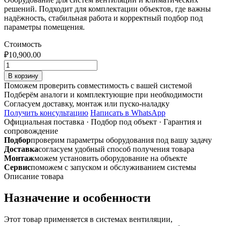
решений. Подходит для комплектации объектов, где важны
надёжность, стабильная работа и корректный подбор под
параметры помещения.
Стоимость
₽
10,900.00
Количество
товара
В корзину
SONODF-
Поможем проверить совместимость с вашей системой
A
Подберём аналоги и комплектующие при необходимости
356
Согласуем доставку, монтаж или пуско-наладку
Гибкий
Получить консультацию
Написать в WhatsApp
звукопоглощающий
Официальная поставка
·
Подбор под объект
·
Гарантия и
воздуховод
сопровождение
алюминиевый
Подбор
проверим параметры оборудования под вашу задачу
Доставка
согласуем удобный способ получения товара
Монтаж
можем установить оборудование на объекте
Сервис
поможем с запуском и обслуживанием системы
Описание товара
Назначение и особенности
Этот товар применяется в системах вентиляции,