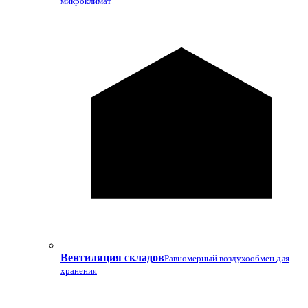
микроклимат
Вентиляция складов
Равномерный воздухообмен для
хранения