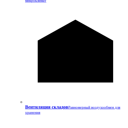
микроклимат
Вентиляция складов
Равномерный воздухообмен для
хранения