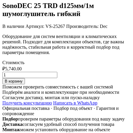
SonoDEC 25 TRD d125мм/1м
шумоглушитель гибкий
В наличии
Артикул: VS-25267
Производитель: Dec
Оборудование для систем вентиляции и климатических
решений. Подходит для комплектации объектов, где важны
надёжность, стабильная работа и корректный подбор под
параметры помещения.
Стоимость
₽
5,740.00
Количество
товара
В корзину
SonoDEC
Поможем проверить совместимость с вашей системой
25
Подберём аналоги и комплектующие при необходимости
TRD
Согласуем доставку, монтаж или пуско-наладку
d125мм/1м
Получить консультацию
Написать в WhatsApp
шумоглушитель
Официальная поставка
·
Подбор под объект
·
Гарантия и
гибкий
сопровождение
Подбор
проверим параметры оборудования под вашу задачу
Доставка
согласуем удобный способ получения товара
Монтаж
можем установить оборудование на объекте