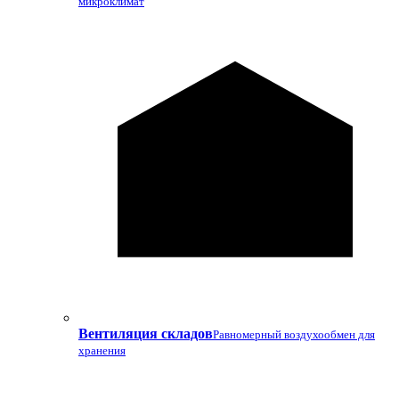
микроклимат
Вентиляция складов
Равномерный воздухообмен для
хранения