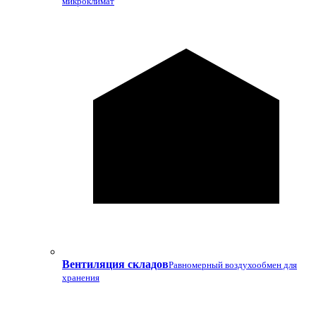
микроклимат
Вентиляция складов
Равномерный воздухообмен для
хранения