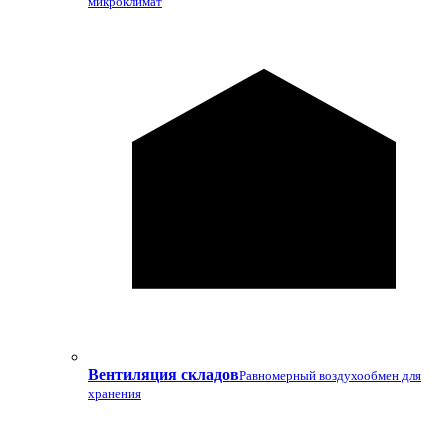
микроклимат
Вентиляция складов
Равномерный воздухообмен для
хранения