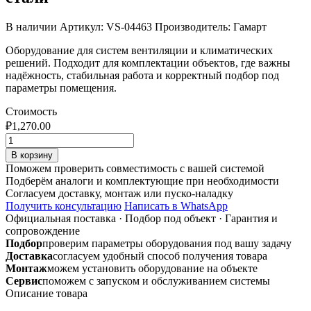
В наличии
Артикул: VS-04463
Производитель: Гамарт
Оборудование для систем вентиляции и климатических
решений. Подходит для комплектации объектов, где важны
надёжность, стабильная работа и корректный подбор под
параметры помещения.
Стоимость
₽
1,270.00
Количество
товара
В корзину
Переход
Поможем проверить совместимость с вашей системой
250х250/
Подберём аналоги и комплектующие при необходимости
ф200
Согласуем доставку, монтаж или пуско-наладку
из
Получить консультацию
Написать в WhatsApp
оцинкованной
Официальная поставка
·
Подбор под объект
·
Гарантия и
стали
сопровождение
Подбор
проверим параметры оборудования под вашу задачу
Доставка
согласуем удобный способ получения товара
Монтаж
можем установить оборудование на объекте
Сервис
поможем с запуском и обслуживанием системы
Описание товара