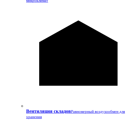
микроклимат
Вентиляция складов
Равномерный воздухообмен для
хранения