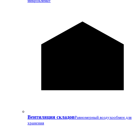
микроклимат
Вентиляция складов
Равномерный воздухообмен для
хранения