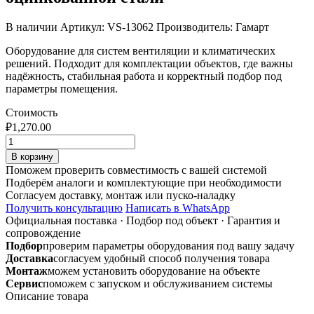
В наличии
Артикул: VS-13062
Производитель: Гамарт
Оборудование для систем вентиляции и климатических
решений. Подходит для комплектации объектов, где важны
надёжность, стабильная работа и корректный подбор под
параметры помещения.
Стоимость
₽
1,270.00
Количество
товара
В корзину
Отвод
Поможем проверить совместимость с вашей системой
90
Подберём аналоги и комплектующие при необходимости
250х250
Согласуем доставку, монтаж или пуско-наладку
на
Получить консультацию
Написать в WhatsApp
шине
Официальная поставка
·
Подбор под объект
·
Гарантия и
из
сопровождение
оцинкованной
Подбор
проверим параметры оборудования под вашу задачу
стали
Доставка
согласуем удобный способ получения товара
Монтаж
можем установить оборудование на объекте
Сервис
поможем с запуском и обслуживанием системы
Описание товара