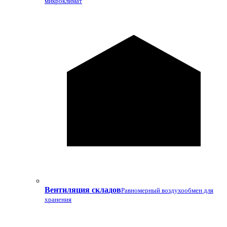
микроклимат
Вентиляция складов
Равномерный воздухообмен для
хранения