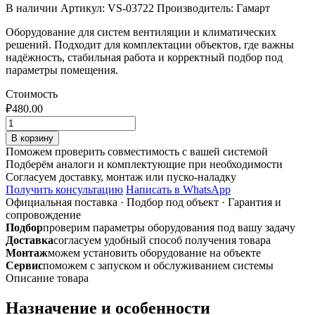
В наличии
Артикул: VS-03722
Производитель: Гамарт
Оборудование для систем вентиляции и климатических
решений. Подходит для комплектации объектов, где важны
надёжность, стабильная работа и корректный подбор под
параметры помещения.
Стоимость
₽
480.00
Количество
товара
В корзину
Ниппель
Поможем проверить совместимость с вашей системой
ф400
Подберём аналоги и комплектующие при необходимости
из
Согласуем доставку, монтаж или пуско-наладку
оцинкованной
Получить консультацию
Написать в WhatsApp
стали
Официальная поставка
·
Подбор под объект
·
Гарантия и
сопровождение
Подбор
проверим параметры оборудования под вашу задачу
Доставка
согласуем удобный способ получения товара
Монтаж
можем установить оборудование на объекте
Сервис
поможем с запуском и обслуживанием системы
Описание товара
Назначение и особенности