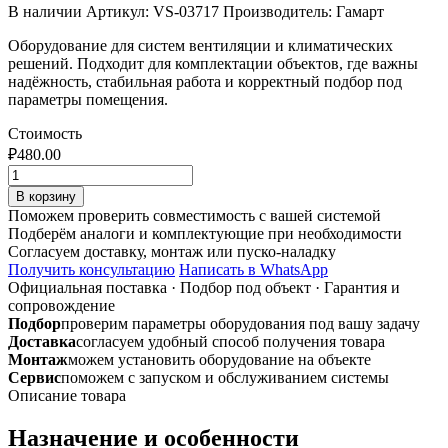
В наличии
Артикул: VS-03717
Производитель: Гамарт
Оборудование для систем вентиляции и климатических
решений. Подходит для комплектации объектов, где важны
надёжность, стабильная работа и корректный подбор под
параметры помещения.
Стоимость
₽
480.00
Количество
товара
В корзину
Муфта
Поможем проверить совместимость с вашей системой
ф
Подберём аналоги и комплектующие при необходимости
400
Согласуем доставку, монтаж или пуско-наладку
из
Получить консультацию
Написать в WhatsApp
оцинкованной
Официальная поставка
·
Подбор под объект
·
Гарантия и
стали
сопровождение
Подбор
проверим параметры оборудования под вашу задачу
Доставка
согласуем удобный способ получения товара
Монтаж
можем установить оборудование на объекте
Сервис
поможем с запуском и обслуживанием системы
Описание товара
Назначение и особенности