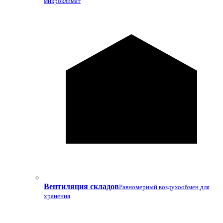
микроклимат
Вентиляция складов
Равномерный воздухообмен для
хранения