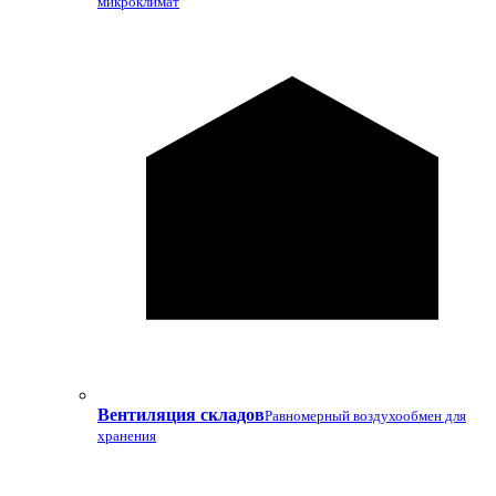
микроклимат
Вентиляция складов
Равномерный воздухообмен для
хранения