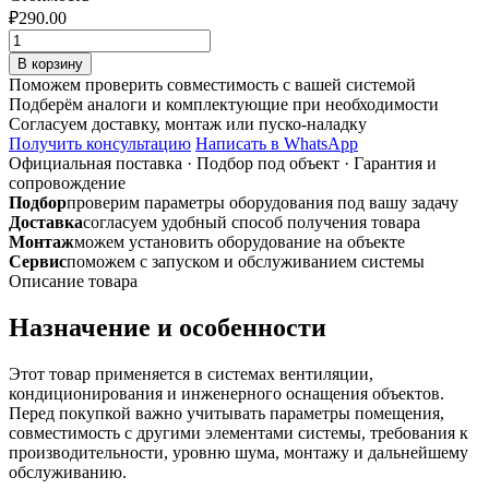
₽
290.00
Количество
товара
В корзину
Муфта
Поможем проверить совместимость с вашей системой
ф
Подберём аналоги и комплектующие при необходимости
250
Согласуем доставку, монтаж или пуско-наладку
из
Получить консультацию
Написать в WhatsApp
оцинкованной
Официальная поставка
·
Подбор под объект
·
Гарантия и
стали
сопровождение
Подбор
проверим параметры оборудования под вашу задачу
Доставка
согласуем удобный способ получения товара
Монтаж
можем установить оборудование на объекте
Сервис
поможем с запуском и обслуживанием системы
Описание товара
Назначение и особенности
Этот товар применяется в системах вентиляции,
кондиционирования и инженерного оснащения объектов.
Перед покупкой важно учитывать параметры помещения,
совместимость с другими элементами системы, требования к
производительности, уровню шума, монтажу и дальнейшему
обслуживанию.