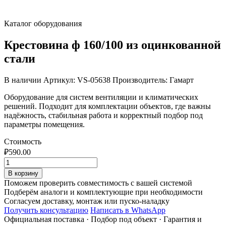
Каталог оборудования
Крестовина ф 160/100 из оцинкованной
стали
В наличии
Артикул: VS-05638
Производитель: Гамарт
Оборудование для систем вентиляции и климатических
решений. Подходит для комплектации объектов, где важны
надёжность, стабильная работа и корректный подбор под
параметры помещения.
Стоимость
₽
590.00
Количество
товара
В корзину
Крестовина
Поможем проверить совместимость с вашей системой
ф
Подберём аналоги и комплектующие при необходимости
160/100
Согласуем доставку, монтаж или пуско-наладку
из
Получить консультацию
Написать в WhatsApp
оцинкованной
Официальная поставка
·
Подбор под объект
·
Гарантия и
стали