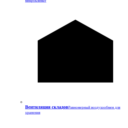
микроклимат
Вентиляция складов
Равномерный воздухообмен для
хранения