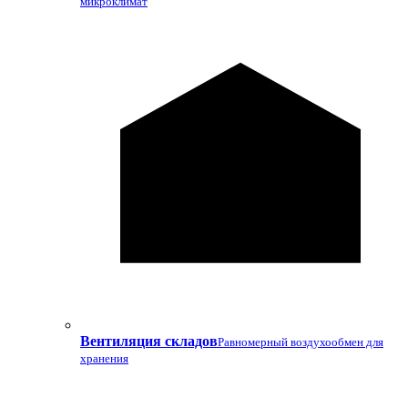
микроклимат
Вентиляция складов
Равномерный воздухообмен для
хранения