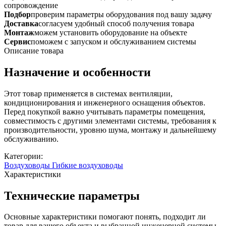
и
сопровождение
ПВХ
Подбор
проверим параметры оборудования под вашу задачу
Vent-
Доставка
согласуем удобный способ получения товара
style
Монтаж
можем установить оборудование на объекте
Combi
Сервис
поможем с запуском и обслуживанием системы
d160
Описание товара
10м
Назначение и особенности
Этот товар применяется в системах вентиляции,
кондиционирования и инженерного оснащения объектов.
Перед покупкой важно учитывать параметры помещения,
совместимость с другими элементами системы, требования к
производительности, уровню шума, монтажу и дальнейшему
обслуживанию.
Категории:
Воздуховоды
Гибкие воздуховоды
Характеристики
Технические параметры
Основные характеристики помогают понять, подходит ли
товар для вашего объекта и выбранной инженерной системы.