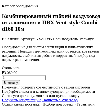
Каталог оборудования
Комбинированный гибкий воздуховод
из алюминия и ПВХ Vent-style Combi
d160 10м
В наличии
Артикул: VS-91395
Производитель: Vent-style
Оборудование для систем вентиляции и климатических
решений. Подходит для комплектации объектов, где важны
надёжность, стабильная работа и корректный подбор под
параметры помещения.
Стоимость
₽
3,060.00
Количество
товара
В корзину
Комбинированный
Поможем проверить совместимость с вашей системой
гибкий
Подберём аналоги и комплектующие при необходимости
воздуховод
Согласуем доставку, монтаж или пуско-наладку
из
Получить консультацию
Написать в WhatsApp
алюминия
Официальная поставка
·
Подбор под объект
·
Гарантия и