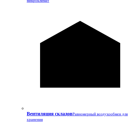
микроклимат
Вентиляция складов
Равномерный воздухообмен для
хранения