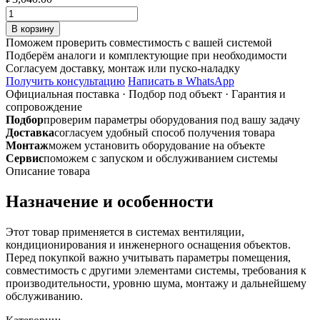
Количество
товара
В корзину
Гибкий
Поможем проверить совместимость с вашей системой
теплоизолированный
Подберём аналоги и комплектующие при необходимости
воздуховод
Согласуем доставку, монтаж или пуско-наладку
ISO
Получить консультацию
Написать в WhatsApp
ALU2.0
Официальная поставка
·
Подбор под объект
·
Гарантия и
D127
сопровождение
алюминиевый
Подбор
проверим параметры оборудования под вашу задачу
10м
Доставка
согласуем удобный способ получения товара
Vent-
Монтаж
можем установить оборудование на объекте
style
Сервис
поможем с запуском и обслуживанием системы
Описание товара
Назначение и особенности
Этот товар применяется в системах вентиляции,
кондиционирования и инженерного оснащения объектов.
Перед покупкой важно учитывать параметры помещения,
совместимость с другими элементами системы, требования к
производительности, уровню шума, монтажу и дальнейшему
обслуживанию.