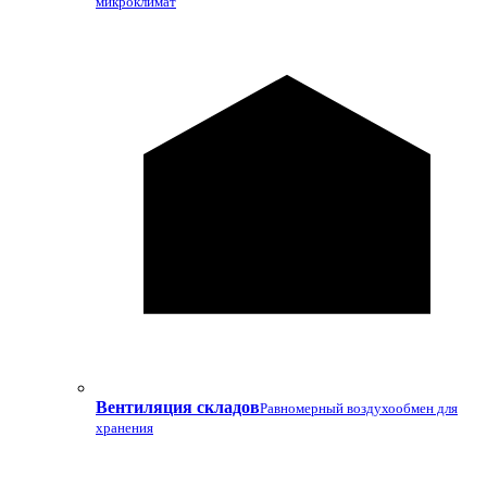
микроклимат
Вентиляция складов
Равномерный воздухообмен для
хранения