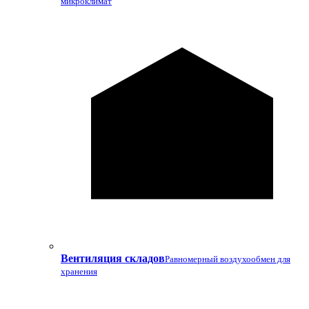
микроклимат
Вентиляция складов
Равномерный воздухообмен для
хранения