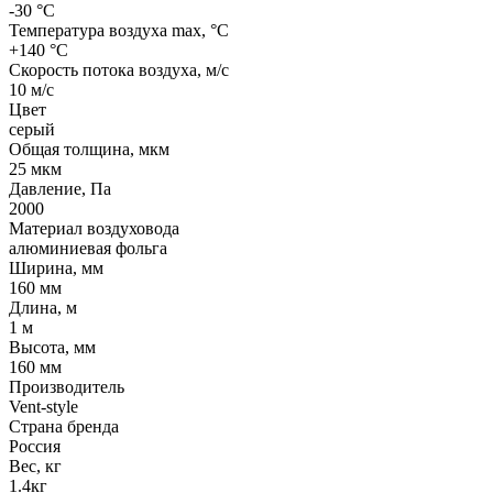
-30 °С
Температура воздуха max, °С
+140 °С
Скорость потока воздуха, м/с
10 м/с
Цвет
серый
Общая толщина, мкм
25 мкм
Давление, Па
2000
Материал воздуховода
алюминиевая фольга
Ширина, мм
160 мм
Длина, м
1 м
Высота, мм
160 мм
Производитель
Vent-style
Страна бренда
Россия
Вес, кг
1.4кг