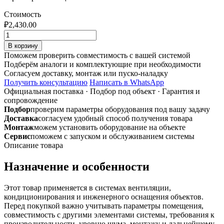
Стоимость
₽
2,430.00
Количество
товара
В корзину
Гибкий
Поможем проверить совместимость с вашей системой
шумоглушитель
Подберём аналоги и комплектующие при необходимости
Акустик
Согласуем доставку, монтаж или пуско-наладку
Vent-
Получить консультацию
Написать в WhatsApp
style
Официальная поставка
·
Подбор под объект
·
Гарантия и
AFC-
сопровождение
X
Подбор
проверим параметры оборудования под вашу задачу
160
Доставка
согласуем удобный способ получения товара
L=1000
Монтаж
можем установить оборудование на объекте
Сервис
поможем с запуском и обслуживанием системы
Описание товара
Назначение и особенности
Этот товар применяется в системах вентиляции,
кондиционирования и инженерного оснащения объектов.
Перед покупкой важно учитывать параметры помещения,
совместимость с другими элементами системы, требования к
производительности, уровню шума, монтажу и дальнейшему