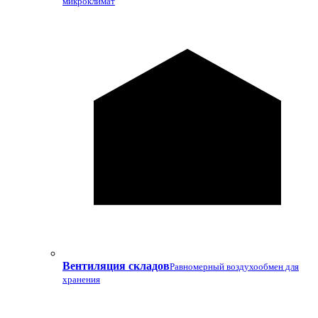
микроклимат
Вентиляция складов
Равномерный воздухообмен для
хранения