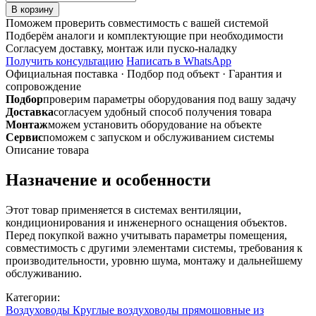
товара
В корзину
Дроссель-
Поможем проверить совместимость с вашей системой
клапан
Подберём аналоги и комплектующие при необходимости
200
Согласуем доставку, монтаж или пуско-наладку
из
Получить консультацию
Написать в WhatsApp
оцинкованной
Официальная поставка
·
Подбор под объект
·
Гарантия и
стали
сопровождение
Подбор
проверим параметры оборудования под вашу задачу
Доставка
согласуем удобный способ получения товара
Монтаж
можем установить оборудование на объекте
Сервис
поможем с запуском и обслуживанием системы
Описание товара
Назначение и особенности
Этот товар применяется в системах вентиляции,
кондиционирования и инженерного оснащения объектов.
Перед покупкой важно учитывать параметры помещения,
совместимость с другими элементами системы, требования к
производительности, уровню шума, монтажу и дальнейшему
обслуживанию.
Категории:
Воздуховоды
Круглые воздуховоды прямошовные из