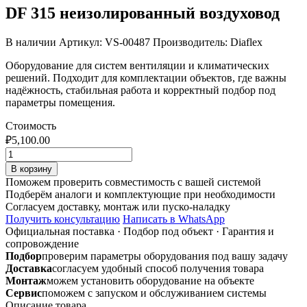
DF 315 неизолированный воздуховод
В наличии
Артикул: VS-00487
Производитель: Diaflex
Оборудование для систем вентиляции и климатических
решений. Подходит для комплектации объектов, где важны
надёжность, стабильная работа и корректный подбор под
параметры помещения.
Стоимость
₽
5,100.00
Количество
товара
В корзину
DF
Поможем проверить совместимость с вашей системой
315
Подберём аналоги и комплектующие при необходимости
неизолированный
Согласуем доставку, монтаж или пуско-наладку
воздуховод
Получить консультацию
Написать в WhatsApp
Официальная поставка
·
Подбор под объект
·
Гарантия и
сопровождение
Подбор
проверим параметры оборудования под вашу задачу
Доставка
согласуем удобный способ получения товара
Монтаж
можем установить оборудование на объекте
Сервис
поможем с запуском и обслуживанием системы
Описание товара