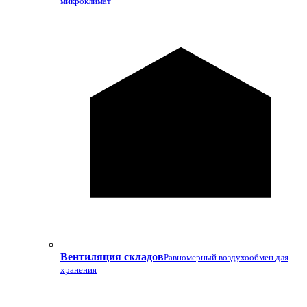
микроклимат
Вентиляция складов
Равномерный воздухообмен для
хранения