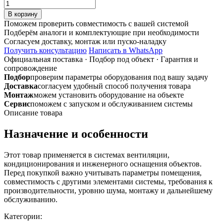
Количество
товара
В корзину
DEC
Поможем проверить совместимость с вашей системой
PVC
Подберём аналоги и комплектующие при необходимости
WHITE
Согласуем доставку, монтаж или пуско-наладку
203
Получить консультацию
Написать в WhatsApp
гибкий
Официальная поставка
·
Подбор под объект
·
Гарантия и
полимерный
сопровождение
воздуховод
Подбор
проверим параметры оборудования под вашу задачу
10м
Доставка
согласуем удобный способ получения товара
Монтаж
можем установить оборудование на объекте
Сервис
поможем с запуском и обслуживанием системы
Описание товара
Назначение и особенности
Этот товар применяется в системах вентиляции,
кондиционирования и инженерного оснащения объектов.
Перед покупкой важно учитывать параметры помещения,
совместимость с другими элементами системы, требования к
производительности, уровню шума, монтажу и дальнейшему
обслуживанию.
Категории: