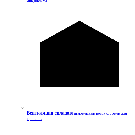
микроклимат
Вентиляция складов
Равномерный воздухообмен для
хранения