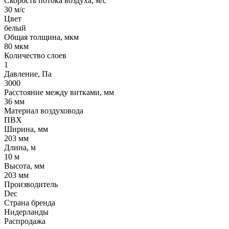
Скорость потока воздуха, м/с
30 м/с
Цвет
белый
Общая толщина, мкм
80 мкм
Количество слоев
1
Давление, Па
3000
Расстояние между витками, мм
36 мм
Материал воздуховода
ПВХ
Ширина, мм
203 мм
Длина, м
10 м
Высота, мм
203 мм
Производитель
Dec
Страна бренда
Нидерланды
Распродажа