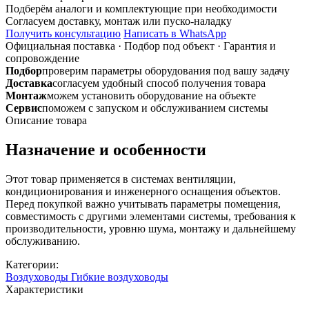
DA3/A23-
Подберём аналоги и комплектующие при необходимости
203/10м
Согласуем доставку, монтаж или пуско-наладку
Гибкий
Получить консультацию
Написать в WhatsApp
алюминиевый
Официальная поставка
·
Подбор под объект
·
Гарантия и
воздуховод
сопровождение
Подбор
проверим параметры оборудования под вашу задачу
Доставка
согласуем удобный способ получения товара
Монтаж
можем установить оборудование на объекте
Сервис
поможем с запуском и обслуживанием системы
Описание товара
Назначение и особенности
Этот товар применяется в системах вентиляции,
кондиционирования и инженерного оснащения объектов.
Перед покупкой важно учитывать параметры помещения,
совместимость с другими элементами системы, требования к
производительности, уровню шума, монтажу и дальнейшему
обслуживанию.
Категории:
Воздуховоды
Гибкие воздуховоды
Характеристики