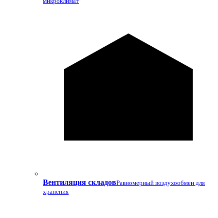
микроклимат
Вентиляция складов
Равномерный воздухообмен для
хранения