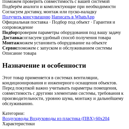
Поможем проверить совместимость с вашей системой
соединитель
Подберём аналоги и комплектующие при необходимости
прямой
Согласуем доставку, монтаж или пуско-наладку
60*204/
Получить консультацию
Написать в WhatsApp
ф125
Официальная поставка
·
Подбор под объект
·
Гарантия и
сопровождение
Подбор
проверим параметры оборудования под вашу задачу
Доставка
согласуем удобный способ получения товара
Монтаж
можем установить оборудование на объекте
Сервис
поможем с запуском и обслуживанием системы
Описание товара
Назначение и особенности
Этот товар применяется в системах вентиляции,
кондиционирования и инженерного оснащения объектов.
Перед покупкой важно учитывать параметры помещения,
совместимость с другими элементами системы, требования к
производительности, уровню шума, монтажу и дальнейшему
обслуживанию.
Категории:
Воздуховоды
Воздуховоды из пластика (ПВХ) 60х204
Характеристики