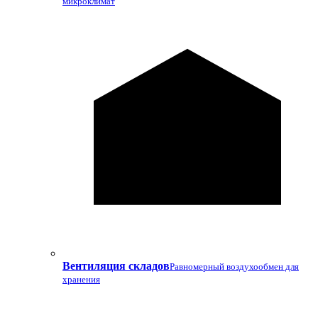
микроклимат
Вентиляция складов
Равномерный воздухообмен для
хранения