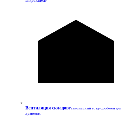
микроклимат
Вентиляция складов
Равномерный воздухообмен для
хранения