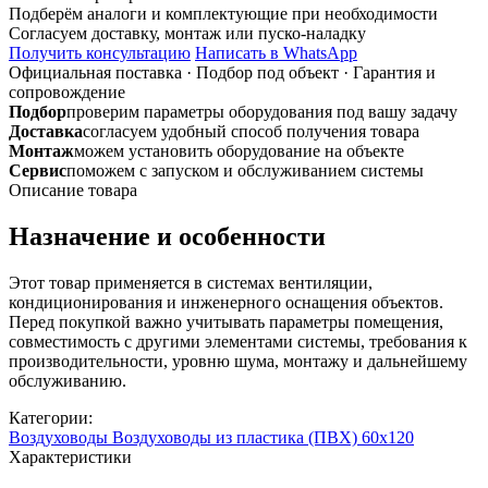
60х120
Подберём аналоги и комплектующие при необходимости
колено
Согласуем доставку, монтаж или пуско-наладку
горизонтальное
Получить консультацию
Написать в WhatsApp
пластиковое
Официальная поставка
·
Подбор под объект
·
Гарантия и
сопровождение
Подбор
проверим параметры оборудования под вашу задачу
Доставка
согласуем удобный способ получения товара
Монтаж
можем установить оборудование на объекте
Сервис
поможем с запуском и обслуживанием системы
Описание товара
Назначение и особенности
Этот товар применяется в системах вентиляции,
кондиционирования и инженерного оснащения объектов.
Перед покупкой важно учитывать параметры помещения,
совместимость с другими элементами системы, требования к
производительности, уровню шума, монтажу и дальнейшему
обслуживанию.
Категории:
Воздуховоды
Воздуховоды из пластика (ПВХ) 60х120
Характеристики