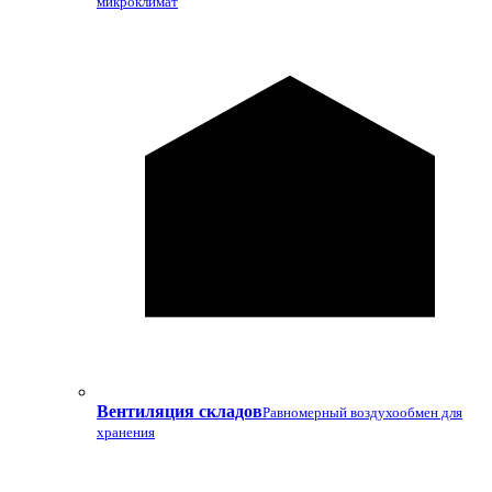
микроклимат
Вентиляция складов
Равномерный воздухообмен для
хранения