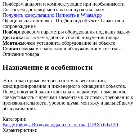
60х120
Подберём аналоги и комплектующие при необходимости
с
Согласуем доставку, монтаж или пуско-наладку
ф100
Получить консультацию
Написать в WhatsApp
соединитель
Официальная поставка
·
Подбор под объект
·
Гарантия и
прямой
сопровождение
симметричный
Подбор
проверим параметры оборудования под вашу задачу
Доставка
согласуем удобный способ получения товара
Монтаж
можем установить оборудование на объекте
Сервис
поможем с запуском и обслуживанием системы
Описание товара
Назначение и особенности
Этот товар применяется в системах вентиляции,
кондиционирования и инженерного оснащения объектов.
Перед покупкой важно учитывать параметры помещения,
совместимость с другими элементами системы, требования к
производительности, уровню шума, монтажу и дальнейшему
обслуживанию.
Категории:
Воздуховоды
Воздуховоды из пластика (ПВХ) 60х120
Характеристики