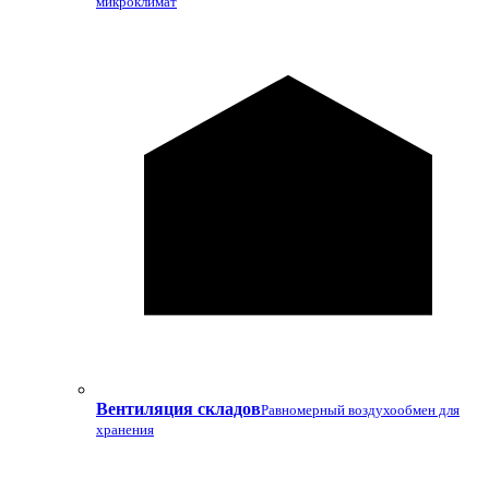
микроклимат
Вентиляция складов
Равномерный воздухообмен для
хранения