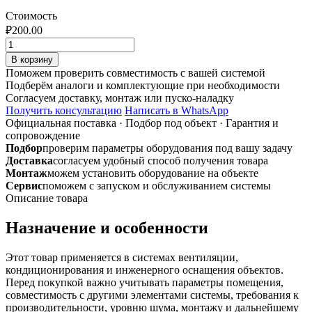
Стоимость
₽
200.00
Количество
товара
В корзину
612
Поможем проверить совместимость с вашей системой
СКПО
Подберём аналоги и комплектующие при необходимости
соединитель
Согласуем доставку, монтаж или пуско-наладку
60х120
Получить консультацию
Написать в WhatsApp
с
Официальная поставка
·
Подбор под объект
·
Гарантия и
обратным
сопровождение
клапаном
Подбор
проверим параметры оборудования под вашу задачу
Доставка
согласуем удобный способ получения товара
Монтаж
можем установить оборудование на объекте
Сервис
поможем с запуском и обслуживанием системы
Описание товара
Назначение и особенности
Этот товар применяется в системах вентиляции,
кондиционирования и инженерного оснащения объектов.
Перед покупкой важно учитывать параметры помещения,
совместимость с другими элементами системы, требования к
производительности, уровню шума, монтажу и дальнейшему