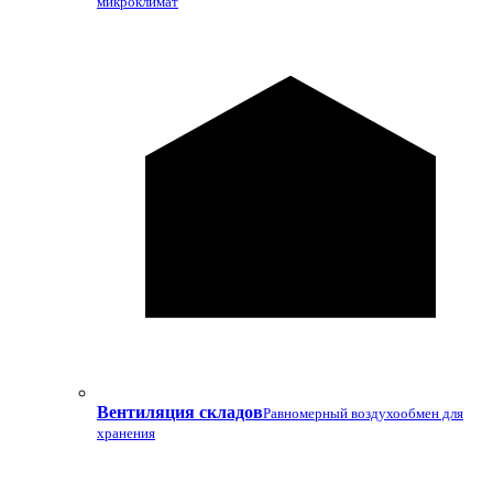
микроклимат
Вентиляция складов
Равномерный воздухообмен для
хранения