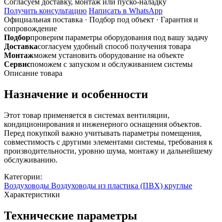
Согласуем доставку, монтаж или пуско-наладку
редуктор
Получить консультацию
Написать в WhatsApp
пластиковый
Официальная поставка
·
Подбор под объект
·
Гарантия и
сопровождение
Подбор
проверим параметры оборудования под вашу задачу
Доставка
согласуем удобный способ получения товара
Монтаж
можем установить оборудование на объекте
Сервис
поможем с запуском и обслуживанием системы
Описание товара
Назначение и особенности
Этот товар применяется в системах вентиляции,
кондиционирования и инженерного оснащения объектов.
Перед покупкой важно учитывать параметры помещения,
совместимость с другими элементами системы, требования к
производительности, уровню шума, монтажу и дальнейшему
обслуживанию.
Категории:
Воздуховоды
Воздуховоды из пластика (ПВХ) круглые
Характеристики
Технические параметры